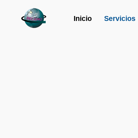
93 213 27 01
becano@becano.com
Inicio
Servicios